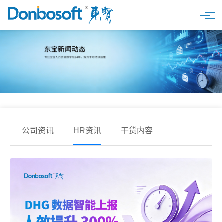
产品
猎狗招聘数字人
解决方案
东小二自助数字人
医疗行业
客户案例
组织治理
餐饮行业
了解东宝
公司资讯
HR资讯
干货内容
人才配置
物业行业
关于东宝
智慧假勤
物流行业
公司介绍
员工自助APP
央国企
公司荣誉
学习成长
连锁零售
公司动态