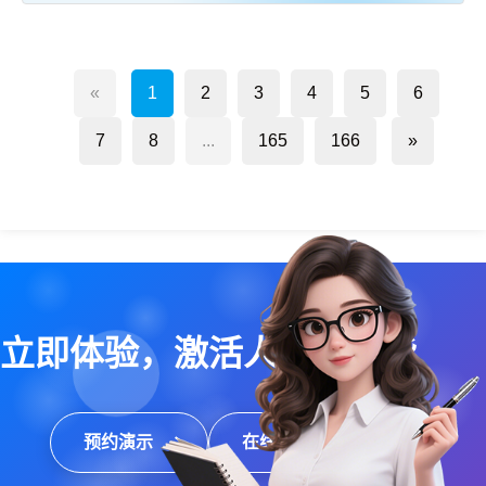
«
1
2
3
4
5
6
7
8
...
165
166
»
立即体验，激活人效新动能
预约演示
在线咨询