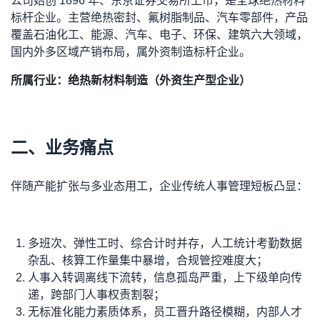
公司始创 1896 年、东京证券交易所上市，是全球绝热材料
智能薪酬
制造行业
标杆企业。主营绝热密封、氟树脂制品、汽车零部件，产品
东宝人才研究院
覆盖石油化工、能源、汽车、电子、环保、建筑六大领域，
战略绩效
东宝资讯
国内外多区域产销布局，属外资制造标杆企业。
所属行业：绝热新材料制造（外资生产型企业）
二、业务痛点
伴随产能扩张与多业态用工，企业传统人事管理短板凸显：
多班次、弹性工时、综合计时并存，人工统计考勤数据
杂乱、核算工作量集中暴增，合规管控难度大；
人事入转调离线下流转，信息孤岛严重，上下级单向传
递，跨部门人事权责割裂；
无标准化能力素质体系，员工晋升路径模糊，内部人才