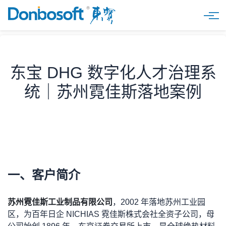
产品
猎狗招聘数字人
东宝 DHG 数字化人才治理系
解决方案
统｜苏州霓佳斯落地案例
东小二自助数字人
医疗行业
客户案例
组织治理
餐饮行业
了解东宝
人才配置
物业行业
关于东宝
智慧假勤
物流行业
公司介绍
一、客户简介
员工自助APP
央国企
公司荣誉
苏州霓佳斯工业制品有限公司
，2002 年落地苏州工业园
学习成长
连锁零售
区，为百年日企 NICHIAS 霓佳斯株式会社全资子公司，母
公司动态